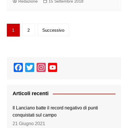
Redazione
15 Settembre 2018
Paginazione
1
2
Successivo
degli
articoli
F
T
In
Y
a
wi
st
o
c
tt
a
u
e
er
gr
T
Articoli recenti
b
a
u
Il Lanciano batte il record negativo di punti
o
m
b
conquistati sul campo
o
e
21 Giugno 2021