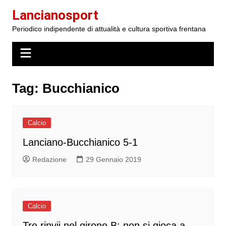
Salta
Lancianosport
al
Periodico indipendente di attualità e cultura sportiva frentana
contenuto
Tag:
Bucchianico
Calcio
Lanciano-Bucchianico 5-1
Redazione
29 Gennaio 2019
Calcio
Tre rinvii nel girone B: non si gioca a