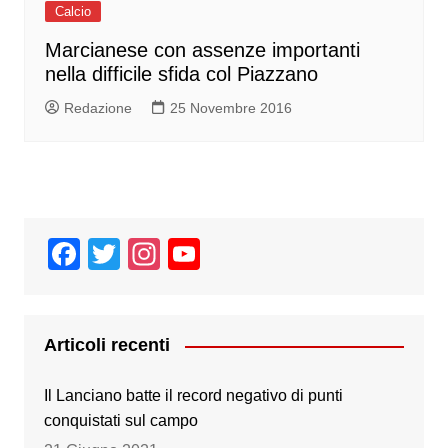
Calcio
Marcianese con assenze importanti
nella difficile sfida col Piazzano
Redazione
25 Novembre 2016
F
T
In
Y
a
wi
st
o
c
tt
a
u
e
er
gr
T
Articoli recenti
b
a
u
Il Lanciano batte il record negativo di punti
o
m
b
conquistati sul campo
o
e