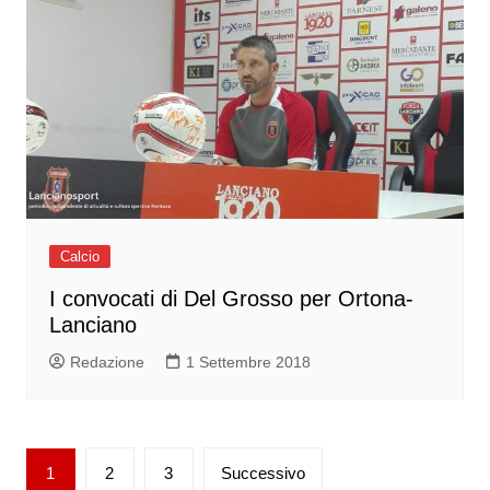
Calcio
I convocati di Del Grosso per Ortona-
Lanciano
Redazione
1 Settembre 2018
Paginazione
1
2
3
Successivo