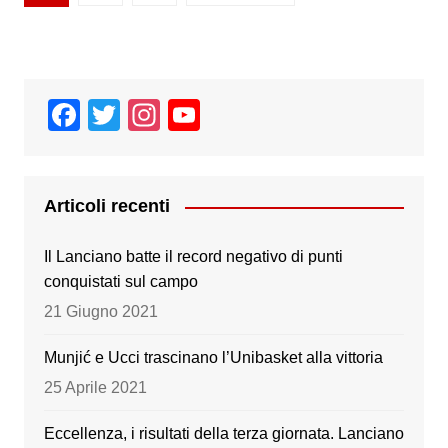
degli
articoli
F
T
In
Y
a
wi
st
o
c
tt
a
u
e
er
gr
T
Articoli recenti
b
a
u
Il Lanciano batte il record negativo di punti
o
m
b
conquistati sul campo
o
e
21 Giugno 2021
k
Munjić e Ucci trascinano l’Unibasket alla vittoria
25 Aprile 2021
Eccellenza, i risultati della terza giornata. Lanciano