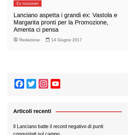
Ex rossoneri
Lanciano aspetta i grandi ex: Vastola e
Margarita pronti per la Promozione,
Amenta ci pensa
Redazione
14 Giugno 2017
F
T
In
Y
a
wi
st
o
c
tt
a
u
e
er
gr
T
Articoli recenti
b
a
u
Il Lanciano batte il record negativo di punti
o
m
b
conquistati sul campo