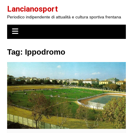
Salta
Lancianosport
al
Periodico indipendente di attualità e cultura sportiva frentana
contenuto
Tag:
Ippodromo