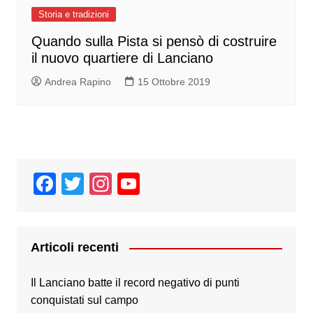
Storia e tradizioni
Quando sulla Pista si pensò di costruire
il nuovo quartiere di Lanciano
Andrea Rapino
15 Ottobre 2019
F
T
In
Y
a
wi
st
o
c
tt
a
u
e
er
gr
T
Articoli recenti
b
a
u
Il Lanciano batte il record negativo di punti
o
m
b
conquistati sul campo