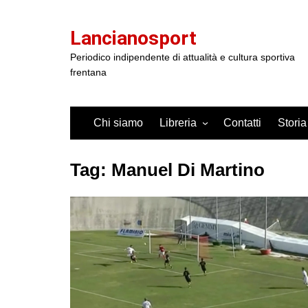
Salta
al
Lancianosport
contenuto
Periodico indipendente di attualità e cultura sportiva
frentana
Chi siamo
Libreria
Contatti
Storia
Tag:
Manuel Di Martino