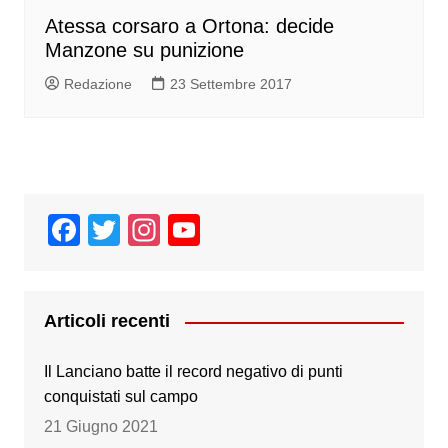
Atessa corsaro a Ortona: decide
Manzone su punizione
Redazione
23 Settembre 2017
F
T
In
Y
a
wi
st
o
c
tt
a
u
e
er
gr
T
Articoli recenti
b
a
u
Il Lanciano batte il record negativo di punti
o
m
b
conquistati sul campo
o
e
21 Giugno 2021