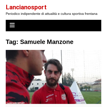
Salta
Lancianosport
al
Periodico indipendente di attualità e cultura sportiva frentana
contenuto
Tag:
Samuele Manzone