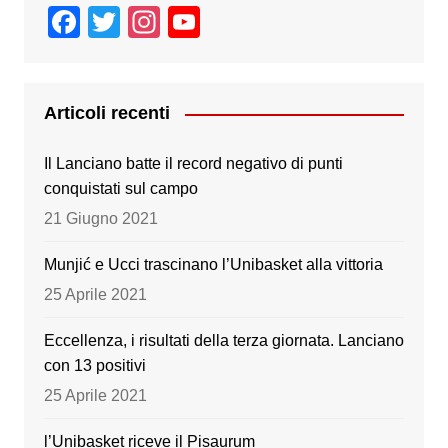
F
T
In
Y
a
wi
st
o
c
tt
a
u
e
er
gr
T
Articoli recenti
b
a
u
Il Lanciano batte il record negativo di punti
o
m
b
conquistati sul campo
o
e
21 Giugno 2021
k
Munjić e Ucci trascinano l’Unibasket alla vittoria
25 Aprile 2021
Eccellenza, i risultati della terza giornata. Lanciano
con 13 positivi
25 Aprile 2021
l’Unibasket riceve il Pisaurum