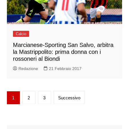
Calcio
Marcianese-Sporting San Salvo, arbitra
la Mastrippolito: prima donna con i
rossoneri al Biondi
Redazione
21 Febbraio 2017
Paginazione
1
2
3
Successivo
degli
articoli