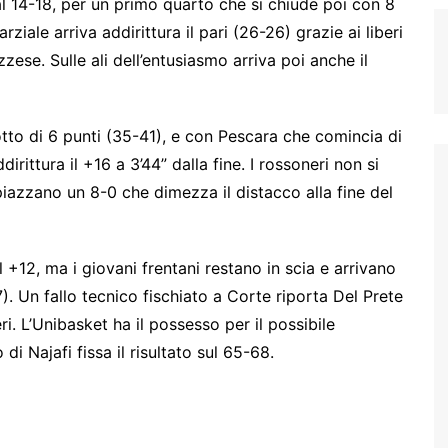
 al 14-18, per un primo quarto che si chiude poi con 8
iale arriva addirittura il pari (26-26) grazie ai liberi
zese. Sulle ali dell’entusiasmo arriva poi anche il
otto di 6 punti (35-41), e con Pescara che comincia di
rittura il +16 a 3’44” dalla fine. I rossoneri non si
iazzano un 8-0 che dimezza il distacco alla fine del
l +12, ma i giovani frentani restano in scia e arrivano
7). Un fallo tecnico fischiato a Corte riporta Del Prete
ri. L’Unibasket ha il possesso per il possibile
di Najafi fissa il risultato sul 65-68.