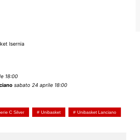
et Isernia
le 18:00
ciano
sabato 24 aprile 18:00
erie C Silver
Unibasket
Unibasket Lanciano