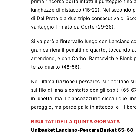
prima rincorsa porta infatti il punteggio fino
lunghezze di distacco (16-22). Nel secondo parz
di Del Prete e a due triple consecutive di Scoz
vantaggio firmato da Corte (29-28).
Si va però all’intervallo lungo con Lanciano s
gran carriera il penultimo quarto, toccando addi
arrendono, e con Corbo, Bantsevich e Blonk p
terzo quarto (48-56).
Nell’ultima frazione i pescaresi si riportano su
sul filo di lana a contatto con gli ospiti (65-6
in lunetta, ma il biancoazzurro cicca i due libe
pareggio, ma perde palla in attacco, e il libero 
RISULTATI DELLA QUINTA GIORNATA
Unibasket Lanciano-Pescara Basket 65-68