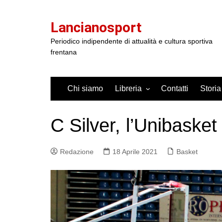
Salta
al
Lancianosport
contenuto
Periodico indipendente di attualità e cultura sportiva
frentana
Chi siamo
Libreria
Contatti
Storia
C Silver, l’Unibasket
Redazione
18 Aprile 2021
Basket