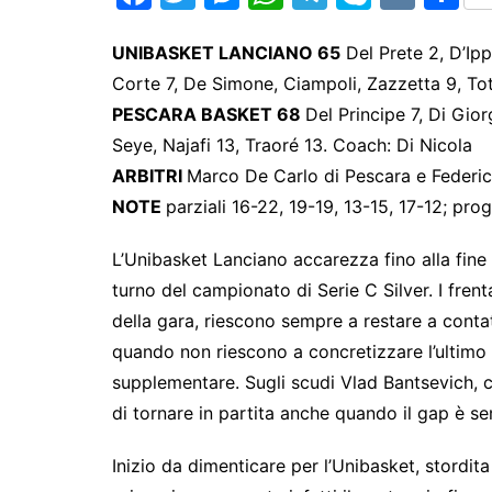
a
w
e
h
el
k
K
h
c
itt
s
at
e
y
ar
UNIBASKET LANCIANO 65
Del Prete 2, D’Ipp
Corte 7, De Simone, Ciampoli, Zazzetta 9, To
e
er
s
s
gr
p
e
PESCARA BASKET 68
Del Principe 7, Di Gior
b
e
A
a
e
Seye, Najafi 13, Traoré 13. Coach: Di Nicola
o
n
p
m
ARBITRI
Marco De Carlo di Pescara e Federico
o
g
p
NOTE
parziali 16-22, 19-19, 13-15, 17-12; pro
k
er
L’Unibasket Lanciano accarezza fino alla fine 
turno del campionato di Serie C Silver. I frent
della gara, riescono sempre a restare a contat
quando non riescono a concretizzare l’ultimo
supplementare. Sugli scudi Vlad Bantsevich, c
di tornare in partita anche quando il gap è s
Inizio da dimenticare per l’Unibasket, stordit