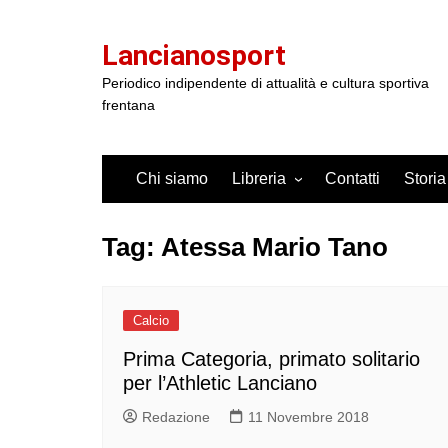
Salta
al
Lancianosport
contenuto
Periodico indipendente di attualità e cultura sportiva
frentana
Chi siamo
Libreria
Contatti
Storia
Tag:
Atessa Mario Tano
Calcio
Prima Categoria, primato solitario
per l’Athletic Lanciano
Redazione
11 Novembre 2018