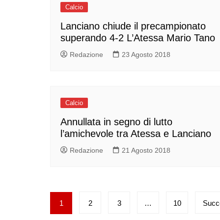
Calcio
Lanciano chiude il precampionato
superando 4-2 L’Atessa Mario Tano
Redazione
23 Agosto 2018
Calcio
Annullata in segno di lutto
l’amichevole tra Atessa e Lanciano
Redazione
21 Agosto 2018
Paginazione
1
2
3
…
10
Succ
degli