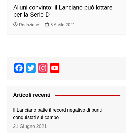
Alluni convinto: il Lanciano può lottare
per la Serie D
Redazione
5 Aprile 2021
F
T
In
Y
a
wi
st
o
c
tt
a
u
e
er
gr
T
Articoli recenti
b
a
u
Il Lanciano batte il record negativo di punti
o
m
b
conquistati sul campo
o
e
21 Giugno 2021