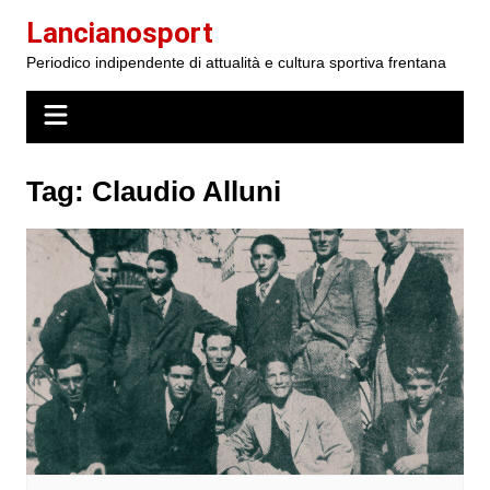
Salta
Lancianosport
al
Periodico indipendente di attualità e cultura sportiva frentana
contenuto
Tag:
Claudio Alluni