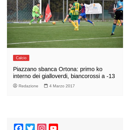
Calcio
Piazzano sbanca Ortona: primo ko
interno dei gialloverdi, biancorossi a -13
Redazione
4 Marzo 2017
F
T
In
Y