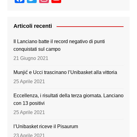
a
wi
st
o
c
tt
a
u
e
er
gr
T
Articoli recenti
b
a
u
Il Lanciano batte il record negativo di punti
o
m
b
conquistati sul campo
o
e
21 Giugno 2021
k
Munjić e Ucci trascinano l’Unibasket alla vittoria
25 Aprile 2021
Eccellenza, i risultati della terza giornata. Lanciano
con 13 positivi
25 Aprile 2021
l’Unibasket riceve il Pisaurum
23 Aprile 2021