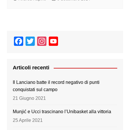
F
T
In
Y
a
wi
st
o
c
tt
a
u
e
er
gr
T
Articoli recenti
b
a
u
Il Lanciano batte il record negativo di punti
o
m
b
conquistati sul campo
o
e
21 Giugno 2021
k
Munjić e Ucci trascinano l’Unibasket alla vittoria
25 Aprile 2021