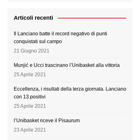
c
tt
a
u
e
er
gr
T
Articoli recenti
b
a
u
Il Lanciano batte il record negativo di punti
o
m
b
conquistati sul campo
o
e
21 Giugno 2021
k
Munjić e Ucci trascinano l’Unibasket alla vittoria
25 Aprile 2021
Eccellenza, i risultati della terza giornata. Lanciano
con 13 positivi
25 Aprile 2021
l’Unibasket riceve il Pisaurum
23 Aprile 2021