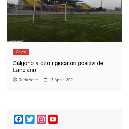
Calcio
Salgono a otto i giocatori positivi del
Lanciano
Redazione
17 Aprile 2021
F
T
In
Y
a
wi
st
o