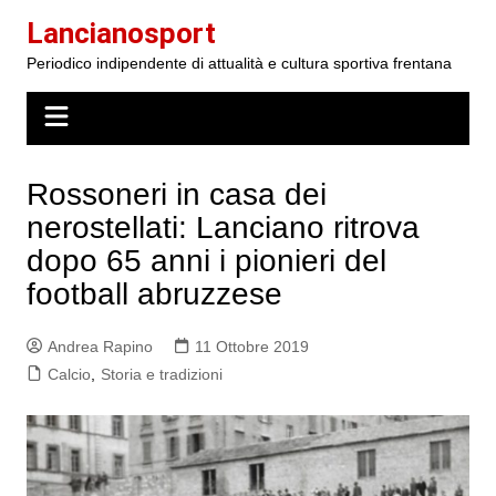
Salta
Lancianosport
al
Periodico indipendente di attualità e cultura sportiva frentana
contenuto
Rossoneri in casa dei
nerostellati: Lanciano ritrova
dopo 65 anni i pionieri del
football abruzzese
Andrea Rapino
11 Ottobre 2019
Calcio
,
Storia e tradizioni