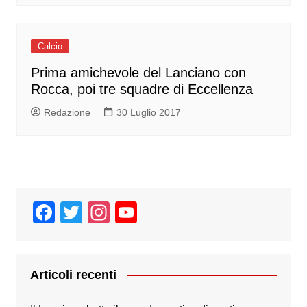
Calcio
Prima amichevole del Lanciano con
Rocca, poi tre squadre di Eccellenza
Redazione
30 Luglio 2017
F
T
In
Y
a
wi
st
o
c
tt
a
u
e
er
gr
T
Articoli recenti
b
a
u