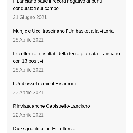
Il Lanciano batte il record negativo di punti
o
m
b
conquistati sul campo
o
e
21 Giugno 2021
k
Munjić e Ucci trascinano l’Unibasket alla vittoria
25 Aprile 2021
Eccellenza, i risultati della terza giornata. Lanciano
con 13 positivi
25 Aprile 2021
l’Unibasket riceve il Pisaurum
23 Aprile 2021
Rinviata anche Capistrello-Lanciano
22 Aprile 2021
Due squalificati in Eccellenza