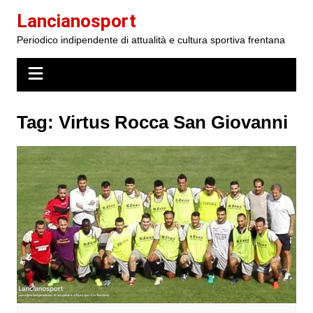
Salta
Lancianosport
al
Periodico indipendente di attualità e cultura sportiva frentana
contenuto
Tag:
Virtus Rocca San Giovanni