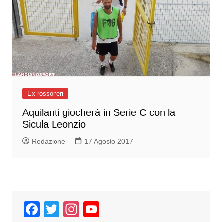
Ex rossoneri
Aquilanti giocherà in Serie C con la
Sicula Leonzio
Redazione
17 Agosto 2017
F
T
In
Y