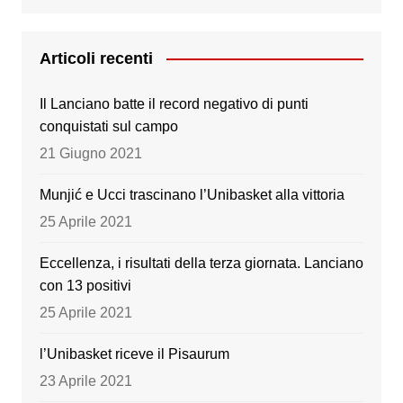
a
wi
st
o
c
tt
a
u
e
er
gr
T
Articoli recenti
b
a
u
Il Lanciano batte il record negativo di punti
o
m
b
conquistati sul campo
o
e
21 Giugno 2021
k
Munjić e Ucci trascinano l’Unibasket alla vittoria
25 Aprile 2021
Eccellenza, i risultati della terza giornata. Lanciano
con 13 positivi
25 Aprile 2021
l’Unibasket riceve il Pisaurum
23 Aprile 2021