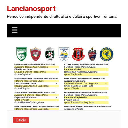
Salta
Lancianosport
al
Periodico indipendente di attualità e cultura sportiva frentana
contenuto
Calcio