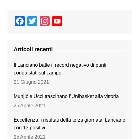
F
T
In
Y
a
wi
st
o
c
tt
a
u
e
er
gr
T
Articoli recenti
b
a
u
Il Lanciano batte il record negativo di punti
o
m
b
conquistati sul campo
o
e
21 Giugno 2021
k
Munjić e Ucci trascinano l’Unibasket alla vittoria
25 Aprile 2021
Eccellenza, i risultati della terza giornata. Lanciano
con 13 positivi
25 Aprile 2021