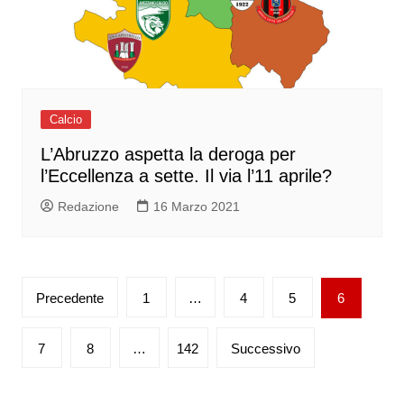
Calcio
L’Abruzzo aspetta la deroga per
l’Eccellenza a sette. Il via l’11 aprile?
Redazione
16 Marzo 2021
Paginazione
Precedente
1
…
4
5
6
degli
articoli
7
8
…
142
Successivo