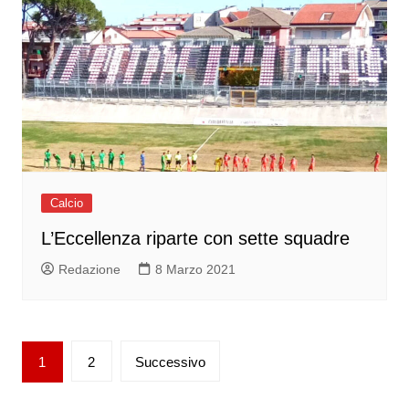
Calcio
L’Eccellenza riparte con sette squadre
Redazione
8 Marzo 2021
Paginazione
1
2
Successivo
degli