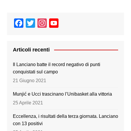
articoli
F
T
In
Y
a
wi
st
o
c
tt
a
u
e
er
gr
T
Articoli recenti
b
a
u
Il Lanciano batte il record negativo di punti
o
m
b
conquistati sul campo
o
e
21 Giugno 2021
k
Munjić e Ucci trascinano l’Unibasket alla vittoria
25 Aprile 2021
Eccellenza, i risultati della terza giornata. Lanciano
con 13 positivi