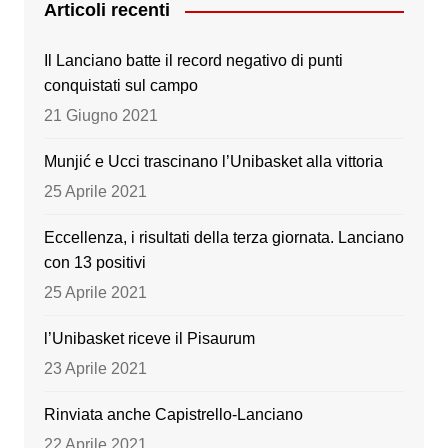
e
er
gr
T
Articoli recenti
b
a
u
Il Lanciano batte il record negativo di punti
o
m
b
conquistati sul campo
o
e
21 Giugno 2021
k
Munjić e Ucci trascinano l’Unibasket alla vittoria
25 Aprile 2021
Eccellenza, i risultati della terza giornata. Lanciano
con 13 positivi
25 Aprile 2021
l’Unibasket riceve il Pisaurum
23 Aprile 2021
Rinviata anche Capistrello-Lanciano
22 Aprile 2021