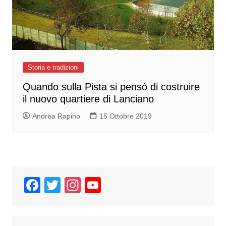
Storia e tradizioni
Quando sulla Pista si pensò di costruire
il nuovo quartiere di Lanciano
Andrea Rapino
15 Ottobre 2019
F
T
In
Y
a
wi
st
o
c
tt
a
u