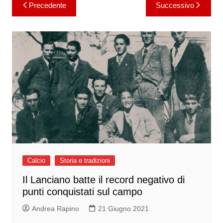
Navigazione
Precedente
Successivo
articoli
Calcio
Storia e tradizioni
Il Lanciano batte il record negativo di
punti conquistati sul campo
Andrea Rapino
21 Giugno 2021