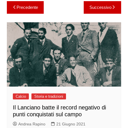
Navigazione
Precedente
Successivo
articoli
Calcio
Storia e tradizioni
Il Lanciano batte il record negativo di
punti conquistati sul campo
Andrea Rapino
21 Giugno 2021