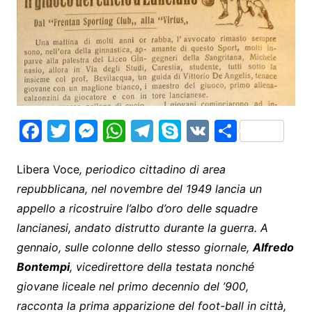
F
T
M
W
T
S
V
S
a
w
e
h
el
k
K
h
c
itt
s
at
e
y
ar
Libera Voce
, periodico cittadino di area
repubblicana, nel novembre del 1949 lancia un
e
er
s
s
gr
p
e
appello a ricostruire l’albo d’oro delle squadre
b
e
A
a
e
lancianesi, andato distrutto durante la guerra. A
o
n
p
m
gennaio, sulle colonne dello stesso giornale,
Alfredo
o
g
p
Bontempi
, vicedirettore della testata nonché
k
er
giovane liceale nel primo decennio del ’900,
racconta la prima apparizione del foot-ball in città,