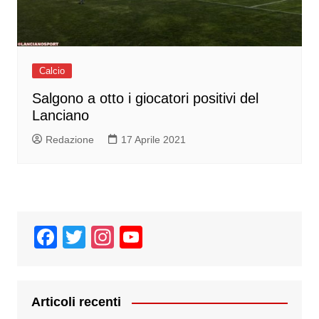
Calcio
Salgono a otto i giocatori positivi del
Lanciano
Redazione
17 Aprile 2021
F
T
In
Y
a
wi
st
o
c
tt
a
u
e
er
gr
T
Articoli recenti