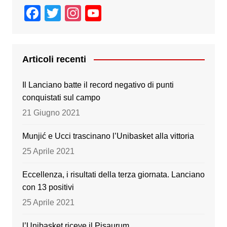
F
T
In
Y
a
wi
st
o
c
tt
a
u
e
er
gr
T
Articoli recenti
b
a
u
Il Lanciano batte il record negativo di punti
o
m
b
conquistati sul campo
o
e
21 Giugno 2021
k
Munjić e Ucci trascinano l’Unibasket alla vittoria
25 Aprile 2021
Eccellenza, i risultati della terza giornata. Lanciano
con 13 positivi
25 Aprile 2021
l’Unibasket riceve il Pisaurum