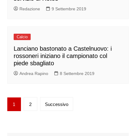
Redazione
9 Settembre 2019
Calcio
Lanciano bastonato a Castelnuovo: i
rossoneri iniziano il campionato col
piede sbagliato
Andrea Rapino
8 Settembre 2019
Paginazione
1
2
Successivo
degli
articoli