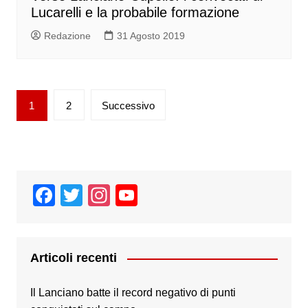
Lucarelli e la probabile formazione
Redazione
31 Agosto 2019
Paginazione
1
2
Successivo
degli
articoli
F
T
In
Y
a
wi
st
o
c
tt
a
u
e
er
gr
T
Articoli recenti
b
a
u
Il Lanciano batte il record negativo di punti
o
m
b