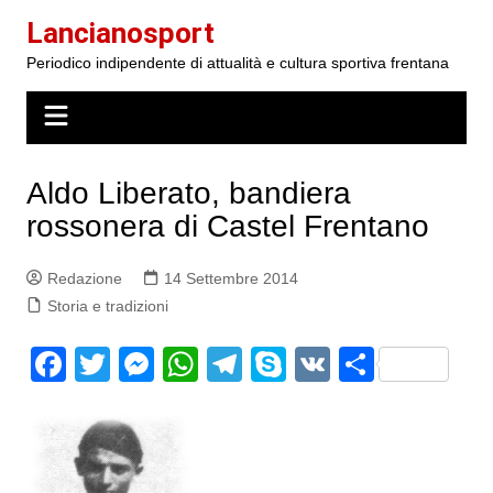
Salta
Lancianosport
al
Periodico indipendente di attualità e cultura sportiva frentana
contenuto
Aldo Liberato, bandiera
rossonera di Castel Frentano
Redazione
14 Settembre 2014
Storia e tradizioni
F
T
M
W
T
S
V
S
a
w
e
h
el
k
K
h
c
itt
s
at
e
y
ar
e
er
s
s
gr
p
e