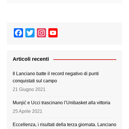
F
T
In
Y
a
wi
st
o
c
tt
a
u
e
er
gr
T
Articoli recenti
b
a
u
Il Lanciano batte il record negativo di punti
o
m
b
conquistati sul campo
o
e
21 Giugno 2021
k
Munjić e Ucci trascinano l’Unibasket alla vittoria
25 Aprile 2021
Eccellenza, i risultati della terza giornata. Lanciano