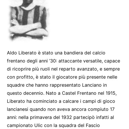
b
e
A
a
e
o
n
p
m
o
g
p
k
er
Aldo Liberato è stato una bandiera del calcio
frentano degli anni ’30: attaccante versatile, capace
di ricoprire più ruoli nel reparto avanzato, e sempre
con profitto, è stato il giocatore più presente nelle
squadre che hanno rappresentato Lanciano in
questo decennio. Nato a Castel Frentano nel 1915,
Liberato ha cominciato a calcare i campi di gioco
lancianesi quando non aveva ancora compiuto 17
anni: nella primavera del 1932 partecipò infatti al
campionato Ulic con la squadra del Fascio