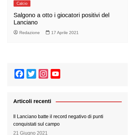
Calcio
Salgono a otto i giocatori positivi del
Lanciano
Redazione
17 Aprile 2021
F
T
In
Y
a
wi
st
o
c
tt
a
u
e
er
gr
T
Articoli recenti
b
a
u
Il Lanciano batte il record negativo di punti
o
m
b
conquistati sul campo
o
e
21 Giugno 2021