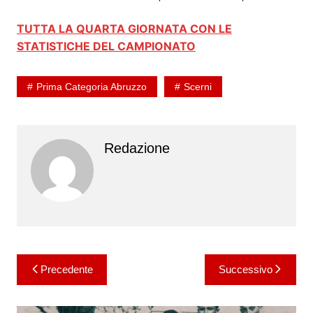
TUTTA LA QUARTA GIORNATA CON LE
STATISTICHE DEL CAMPIONATO
Prima Categoria Abruzzo
Scerni
Redazione
Navigazione
Precedente
Successivo
articoli