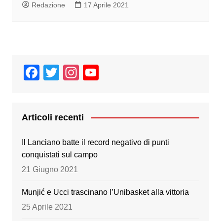
Redazione
17 Aprile 2021
F
T
In
Y
a
wi
st
o
c
tt
a
u
e
er
gr
T
Articoli recenti
b
a
u
Il Lanciano batte il record negativo di punti
o
m
b
conquistati sul campo
o
e
21 Giugno 2021
k
Munjić e Ucci trascinano l’Unibasket alla vittoria
25 Aprile 2021