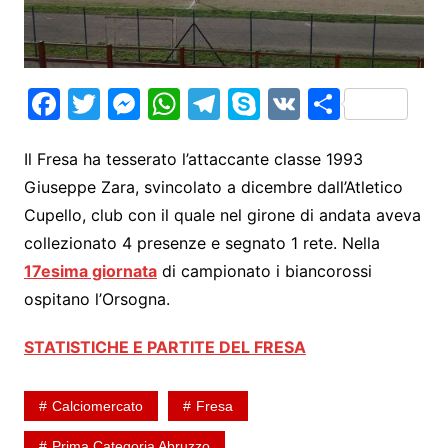
F
T
M
W
T
S
V
S
a
w
e
h
el
k
K
h
c
itt
s
at
e
y
ar
Il Fresa ha tesserato l’attaccante classe 1993
Giuseppe Zara, svincolato a dicembre dall’Atletico
e
er
s
s
gr
p
e
Cupello, club con il quale nel girone di andata aveva
b
e
A
a
e
collezionato 4 presenze e segnato 1 rete. Nella
o
n
p
m
17esima giornata
di campionato i biancorossi
o
g
p
ospitano l’Orsogna.
k
er
STATISTICHE E PARTITE DEL FRESA
Calciomercato
Fresa
Prima Categoria Abruzzo