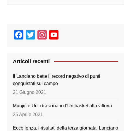
F
T
In
Y
a
wi
st
o
c
tt
a
u
e
er
gr
T
Articoli recenti
b
a
u
Il Lanciano batte il record negativo di punti
o
m
b
conquistati sul campo
o
e
21 Giugno 2021
k
Munjić e Ucci trascinano l’Unibasket alla vittoria
25 Aprile 2021
Eccellenza, i risultati della terza giornata. Lanciano