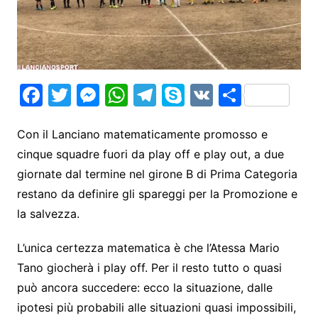
F
T
M
W
T
S
V
S
a
w
e
h
el
k
K
h
c
itt
s
at
e
y
ar
Con il Lanciano matematicamente promosso e
cinque squadre fuori da play off e play out, a due
e
er
s
s
gr
p
e
giornate dal termine nel girone B di Prima Categoria
b
e
A
a
e
restano da definire gli spareggi per la Promozione e
o
n
p
m
la salvezza.
o
g
p
k
er
L’unica certezza matematica è che l’Atessa Mario
Tano giocherà i play off. Per il resto tutto o quasi
può ancora succedere: ecco la situazione, dalle
ipotesi più probabili alle situazioni quasi impossibili,