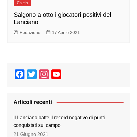
Calcio
Salgono a otto i giocatori positivi del
Lanciano
Redazione
17 Aprile 2021
F
T
In
Y
a
wi
st
o
c
tt
a
u
e
er
gr
T
Articoli recenti
b
a
u
Il Lanciano batte il record negativo di punti
o
m
b
conquistati sul campo
o
e
21 Giugno 2021