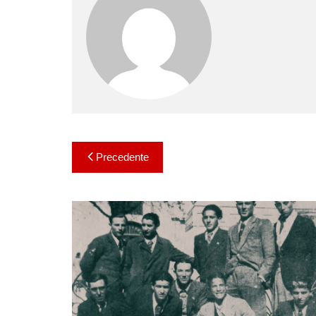
Navigazione
Precedente
articoli