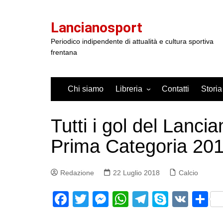
Salta
al
Lancianosport
contenuto
Periodico indipendente di attualità e cultura sportiva
frentana
Chi siamo
Libreria
Contatti
Storia
Tutti i gol del Lanci
Prima Categoria 20
Redazione
22 Luglio 2018
Calcio
F
T
M
W
T
S
V
S
a
w
e
h
el
k
K
h