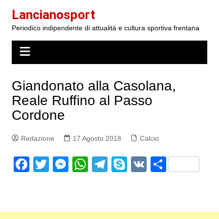
Salta
Lancianosport
al
Periodico indipendente di attualità e cultura sportiva frentana
contenuto
Giandonato alla Casolana,
Reale Ruffino al Passo
Cordone
Redazione
17 Agosto 2018
Calcio
F
T
M
W
T
S
V
S
a
w
e
h
el
k
K
h
c
itt
s
at
e
y
ar
e
er
s
s
gr
p
e