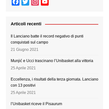
F
T
In
Y
a
wi
st
o
c
tt
a
u
e
er
gr
T
Articoli recenti
b
a
u
Il Lanciano batte il record negativo di punti
o
m
b
conquistati sul campo
o
e
21 Giugno 2021
k
Munjić e Ucci trascinano l’Unibasket alla vittoria
25 Aprile 2021
Eccellenza, i risultati della terza giornata. Lanciano
con 13 positivi
25 Aprile 2021
l’Unibasket riceve il Pisaurum