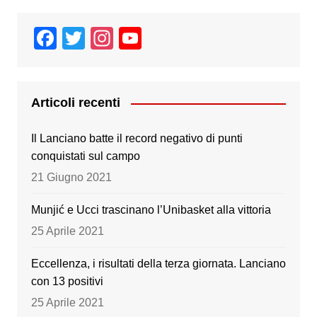
F
T
In
Y
a
wi
st
o
c
tt
a
u
e
er
gr
T
Articoli recenti
b
a
u
Il Lanciano batte il record negativo di punti
o
m
b
conquistati sul campo
o
e
21 Giugno 2021
k
Munjić e Ucci trascinano l’Unibasket alla vittoria
25 Aprile 2021
Eccellenza, i risultati della terza giornata. Lanciano
con 13 positivi
25 Aprile 2021