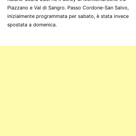
o
n
p
m
Piazzano e Val di Sangro. Passo Cordone-San Salvo,
o
g
p
inizialmente programmata per sabato, è stata invece
k
er
spostata a domenica.