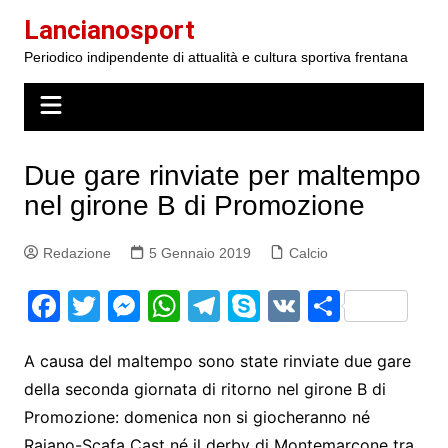
Salta
Lancianosport
al
Periodico indipendente di attualità e cultura sportiva frentana
contenuto
Due gare rinviate per maltempo
nel girone B di Promozione
Redazione
5 Gennaio 2019
Calcio
F
T
M
W
T
S
V
S
a
w
e
h
el
k
K
h
c
itt
s
at
e
y
ar
A causa del maltempo sono state rinviate due gare
della seconda giornata di ritorno nel girone B di
e
er
s
s
gr
p
e
Promozione: domenica non si giocheranno né
b
e
A
a
e
Raiano-Scafa Cast né il derby di Montemarcone tra