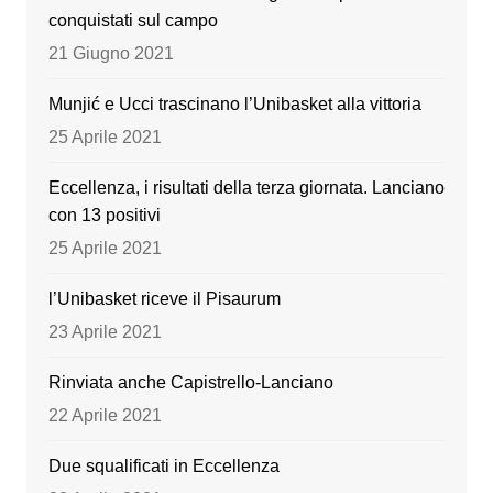
o
m
b
conquistati sul campo
o
e
21 Giugno 2021
k
Munjić e Ucci trascinano l’Unibasket alla vittoria
25 Aprile 2021
Eccellenza, i risultati della terza giornata. Lanciano
con 13 positivi
25 Aprile 2021
l’Unibasket riceve il Pisaurum
23 Aprile 2021
Rinviata anche Capistrello-Lanciano
22 Aprile 2021
Due squalificati in Eccellenza