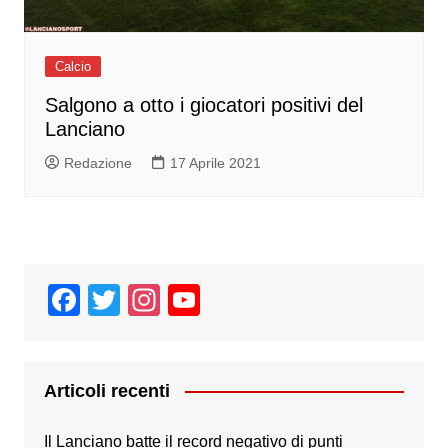
Calcio
Salgono a otto i giocatori positivi del
Lanciano
Redazione
17 Aprile 2021
F
T
In
Y
a
wi
st
o
c
tt
a
u
e
er
gr
T
Articoli recenti
b
a
u
Il Lanciano batte il record negativo di punti