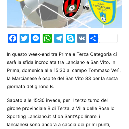
F
T
M
W
T
S
V
S
a
w
e
h
el
k
K
h
c
itt
s
at
e
y
ar
In questo week-end tra Prima e Terza Categoria ci
sarà la sfida incrociata tra Lanciano e San Vito. In
e
er
s
s
gr
p
e
Prima, domenica alle 15:30 al campo Tommaso Verì,
b
e
A
a
e
la Marcianese è ospite del San Vito 83 per la sesta
o
n
p
m
giornata del girone B.
o
g
p
k
er
Sabato alle 15:30 invece, per il terzo turno del
girone provinciale B di Terza, a Villa delle Rose lo
Sporting Lanciano.it sfida Sant’Apollinare: i
lancianesi sono ancora a caccia dei primi punti,