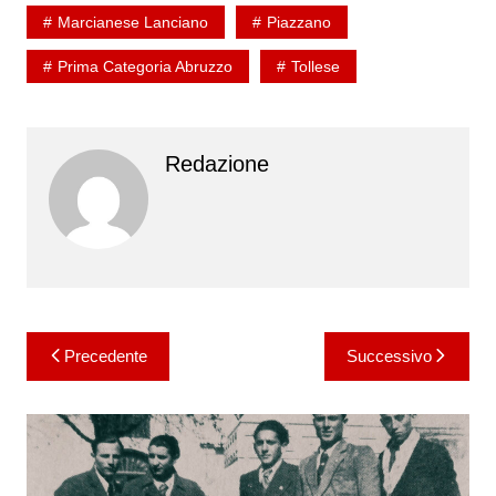
Marcianese Lanciano
Piazzano
Prima Categoria Abruzzo
Tollese
Redazione
Navigazione
Precedente
Successivo
articoli