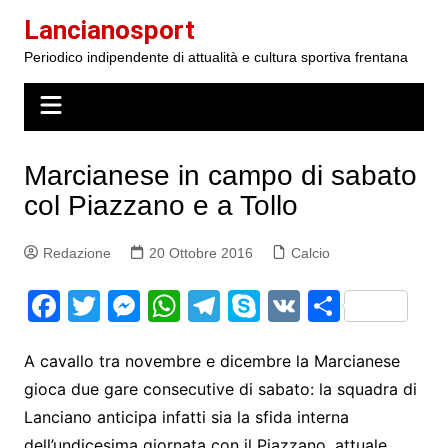
Salta
Lancianosport
al
Periodico indipendente di attualità e cultura sportiva frentana
contenuto
Marcianese in campo di sabato
col Piazzano e a Tollo
Redazione
20 Ottobre 2016
Calcio
F
T
M
W
T
S
V
S
a
w
e
h
el
k
K
h
c
itt
s
at
e
y
ar
A cavallo tra novembre e dicembre la Marcianese
gioca due gare consecutive di sabato: la squadra di
e
er
s
s
gr
p
e
Lanciano anticipa infatti sia la sfida interna
b
e
A
a
e
dell’undicesima giornata con il Piazzano, attuale