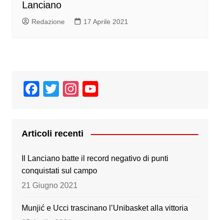
Lanciano
Redazione
17 Aprile 2021
F
T
In
Y
a
wi
st
o
c
tt
a
u
e
er
gr
T
Articoli recenti
b
a
u
Il Lanciano batte il record negativo di punti
o
m
b
conquistati sul campo
o
e
21 Giugno 2021
k
Munjić e Ucci trascinano l’Unibasket alla vittoria