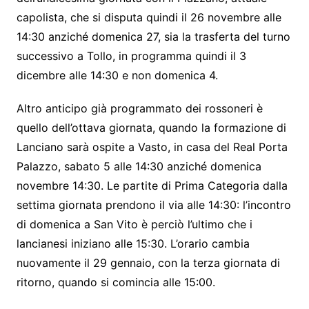
o
n
p
m
capolista, che si disputa quindi il 26 novembre alle
o
g
p
14:30 anziché domenica 27, sia la trasferta del turno
k
er
successivo a Tollo, in programma quindi il 3
dicembre alle 14:30 e non domenica 4.
Altro anticipo già programmato dei rossoneri è
quello dell’ottava giornata, quando la formazione di
Lanciano sarà ospite a Vasto, in casa del Real Porta
Palazzo, sabato 5 alle 14:30 anziché domenica
novembre 14:30. Le partite di Prima Categoria dalla
settima giornata prendono il via alle 14:30: l’incontro
di domenica a San Vito è perciò l’ultimo che i
lancianesi iniziano alle 15:30. L’orario cambia
nuovamente il 29 gennaio, con la terza giornata di
ritorno, quando si comincia alle 15:00.