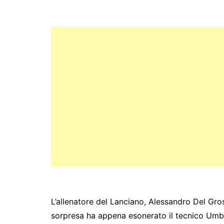
c
itt
s
at
e
y
ar
e
er
s
s
gr
p
e
b
e
A
a
e
o
n
p
m
o
g
p
k
er
L’allenatore del Lanciano, Alessandro Del Gros
sorpresa ha appena esonerato il tecnico Umbe