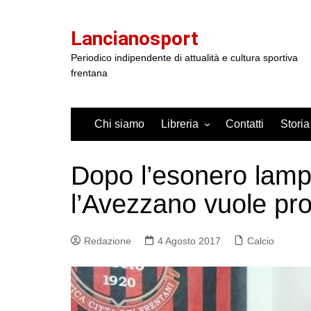
Salta
al
Lancianosport
contenuto
Periodico indipendente di attualità e cultura sportiva
frentana
Chi siamo
Libreria
Contatti
Storia
Dopo l’esonero lampo
l’Avezzano vuole pr
Redazione
4 Agosto 2017
Calcio