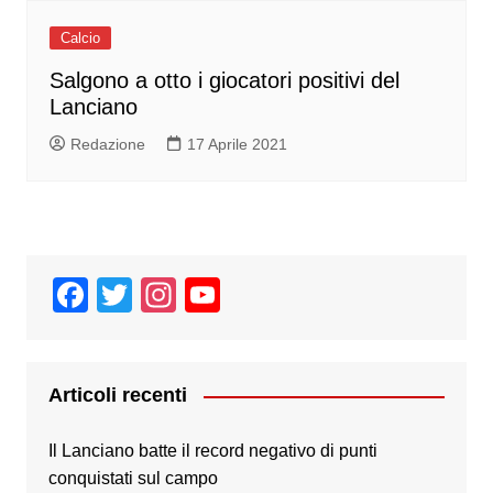
Calcio
Salgono a otto i giocatori positivi del
Lanciano
Redazione
17 Aprile 2021
F
T
In
Y
a
wi
st
o
c
tt
a
u
e
er
gr
T
Articoli recenti
b
a
u
Il Lanciano batte il record negativo di punti
o
m
b
conquistati sul campo