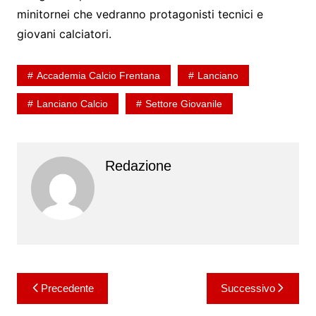
minitornei che vedranno protagonisti tecnici e
giovani calciatori.
Accademia Calcio Frentana
Lanciano
Lanciano Calcio
Settore Giovanile
Redazione
Navigazione
Precedente
Successivo
articoli