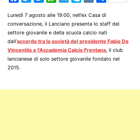
a
w
e
h
el
k
K
h
c
itt
s
at
e
y
ar
Lunedì 7 agosto alle 19:00, nell’ex Casa di
conversazione, il Lanciano presenta lo staff del
e
er
s
s
gr
p
e
settore giovanile e della scuola calcio nati
b
e
A
a
e
dall’
accordo tra la società del presidente Fabio De
o
n
p
m
Vincentiis e l’Accademia Calcio Frentana
, il club
o
g
p
lancianese di solo settore giovanile fondato nel
k
er
2015.