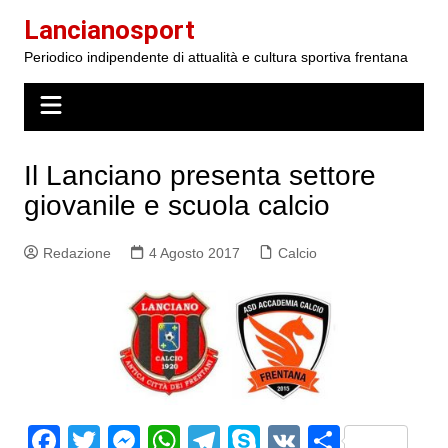
Salta
Lancianosport
al
Periodico indipendente di attualità e cultura sportiva frentana
contenuto
Il Lanciano presenta settore
giovanile e scuola calcio
Redazione
4 Agosto 2017
Calcio
F
T
M
W
T
S
V
S