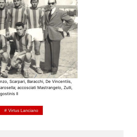
enzo, Scarpari, Baracchi, De Vincentiis,
arosella; accosciati Mastrangelo, Zulli,
gostinis II
Virtus Lanciano