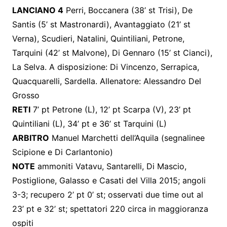
LANCIANO 4
Perri, Boccanera (38’ st Trisi), De
Santis (5’ st Mastronardi), Avantaggiato (21’ st
Verna), Scudieri, Natalini, Quintiliani, Petrone,
Tarquini (42’ st Malvone), Di Gennaro (15’ st Cianci),
La Selva. A disposizione: Di Vincenzo, Serrapica,
Quacquarelli, Sardella. Allenatore: Alessandro Del
Grosso
RETI
7’ pt Petrone (L), 12’ pt Scarpa (V), 23’ pt
Quintiliani (L), 34’ pt e 36’ st Tarquini (L)
ARBITRO
Manuel Marchetti dell’Aquila (segnalinee
Scipione e Di Carlantonio)
NOTE
ammoniti Vatavu, Santarelli, Di Mascio,
Postiglione, Galasso e Casati del Villa 2015; angoli
3-3; recupero 2’ pt 0’ st; osservati due time out al
23’ pt e 32’ st; spettatori 220 circa in maggioranza
ospiti