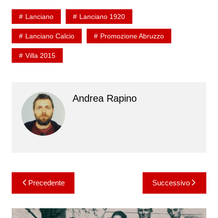
Lanciano
Lanciano 1920
Lanciano Calcio
Promozione Abruzzo
Villa 2015
Andrea Rapino
Navigazione
Precedente
Successivo
articoli