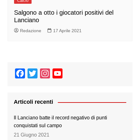
Calcio
Salgono a otto i giocatori positivi del
Lanciano
Redazione
17 Aprile 2021
F
T
In
Y
a
wi
st
o
c
tt
a
u
e
er
gr
T
Articoli recenti
b
a
u
Il Lanciano batte il record negativo di punti
o
m
b
conquistati sul campo
o
e
21 Giugno 2021