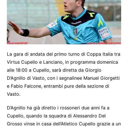
b
e
A
a
e
o
n
p
m
o
g
p
k
er
La gara di andata del primo turno di Coppa Italia tra
Virtus Cupello e Lanciano, in programma domenica
alle 18:00 a Cupello, sarà diretta da Giorgio
D’Agnillo di Vasto, con i segnalinee Manuel Giorgetti
e Fabio Falcone, entrambi pure della sezione di
Vasto.
D’Agnillo ha già diretto i rossoneri due anni fa a
Cupello, quando la squadra di Alessandro Del
Grosso vinse in casa dell’Atletico Cupello grazie a un