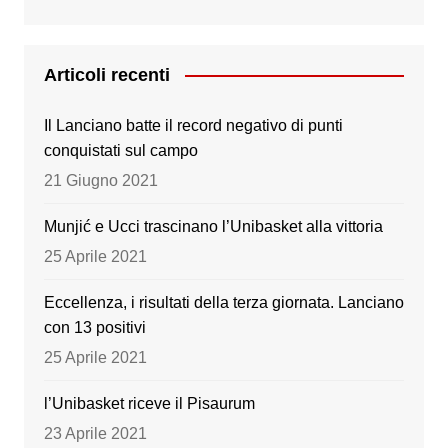
a
wi
st
o
c
tt
a
u
e
er
gr
T
Articoli recenti
b
a
u
Il Lanciano batte il record negativo di punti
o
m
b
conquistati sul campo
o
e
21 Giugno 2021
k
Munjić e Ucci trascinano l’Unibasket alla vittoria
25 Aprile 2021
Eccellenza, i risultati della terza giornata. Lanciano
con 13 positivi
25 Aprile 2021
l’Unibasket riceve il Pisaurum
23 Aprile 2021