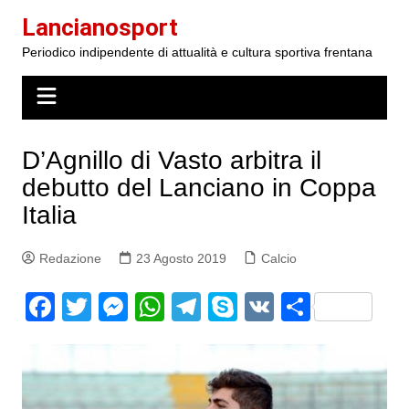
Salta
Lancianosport
al
Periodico indipendente di attualità e cultura sportiva frentana
contenuto
D’Agnillo di Vasto arbitra il
debutto del Lanciano in Coppa
Italia
Redazione
23 Agosto 2019
Calcio
F
T
M
W
T
S
V
S
a
w
e
h
el
k
K
h
c
itt
s
at
e
y
ar
e
er
s
s
gr
p
e