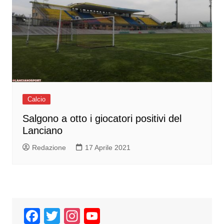
Calcio
Salgono a otto i giocatori positivi del
Lanciano
Redazione
17 Aprile 2021
F
T
In
Y