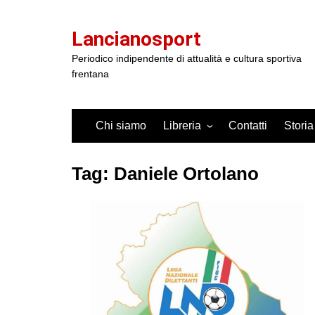
Salta
al
Lancianosport
contenuto
Periodico indipendente di attualità e cultura sportiva
frentana
Chi siamo
Libreria
Contatti
Storia
Tag:
Daniele Ortolano