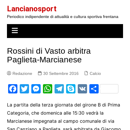
Salta
Lancianosport
al
Periodico indipendente di attualità e cultura sportiva frentana
contenuto
Rossini di Vasto arbitra
Paglieta-Marcianese
Redazione
30 Settembre 2016
Calcio
F
T
M
W
T
S
V
S
a
w
e
h
el
k
K
h
c
itt
s
at
e
y
ar
La partita della terza giornata del girone B di Prima
Categoria, che domenica alle 15:30 vedrà la
e
er
s
s
gr
p
e
Marcianese impegnata al campo comunale di via
b
e
A
a
e
San Canziano a Paglieta, sarà arbitrata da Giacomo