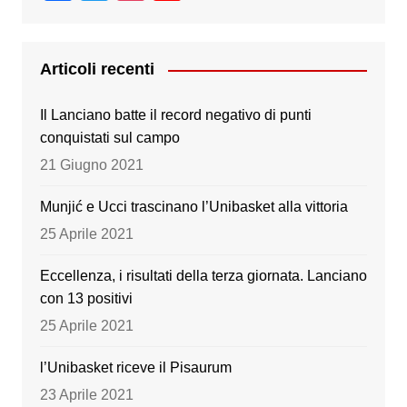
a
wi
st
o
c
tt
a
u
e
er
gr
T
Articoli recenti
b
a
u
Il Lanciano batte il record negativo di punti
o
m
b
conquistati sul campo
o
e
21 Giugno 2021
k
Munjić e Ucci trascinano l’Unibasket alla vittoria
25 Aprile 2021
Eccellenza, i risultati della terza giornata. Lanciano
con 13 positivi
25 Aprile 2021
l’Unibasket riceve il Pisaurum
23 Aprile 2021