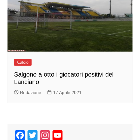
Calcio
Salgono a otto i giocatori positivi del
Lanciano
Redazione
17 Aprile 2021
F
T
In
Y