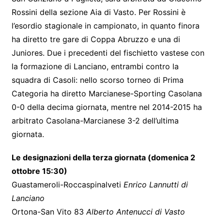
o
n
p
m
Rossini della sezione Aia di Vasto. Per Rossini è
o
g
p
l’esordio stagionale in campionato, in quanto finora
k
er
ha diretto tre gare di Coppa Abruzzo e una di
Juniores. Due i precedenti del fischietto vastese con
la formazione di Lanciano, entrambi contro la
squadra di Casoli: nello scorso torneo di Prima
Categoria ha diretto Marcianese-Sporting Casolana
0-0 della decima giornata, mentre nel 2014-2015 ha
arbitrato Casolana-Marcianese 3-2 dell’ultima
giornata.
Le designazioni della terza giornata (domenica 2
ottobre 15:30)
Guastameroli-Roccaspinalveti
Enrico Lannutti di
Lanciano
Ortona-San Vito 83
Alberto Antenucci di Vasto