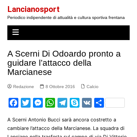
Salta
Lancianosport
al
Periodico indipendente di attualità e cultura sportiva frentana
contenuto
A Scerni Di Odoardo pronto a
guidare l’attacco della
Marcianese
Redazione
8 Ottobre 2016
Calcio
F
T
M
W
T
S
V
S
a
w
e
h
el
k
K
h
c
itt
s
at
e
y
ar
A Scerni Antonio Bucci sarà ancora costretto a
cambiare l’attacco della Marcianese. La squadra di
e
er
s
s
gr
p
e
Lanciano nella trasferta sul campo di via Di Vittorio