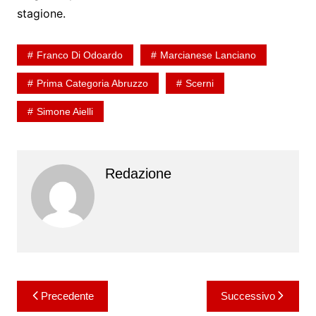
stagione.
Franco Di Odoardo
Marcianese Lanciano
Prima Categoria Abruzzo
Scerni
Simone Aielli
Redazione
Navigazione
Precedente
Successivo
articoli