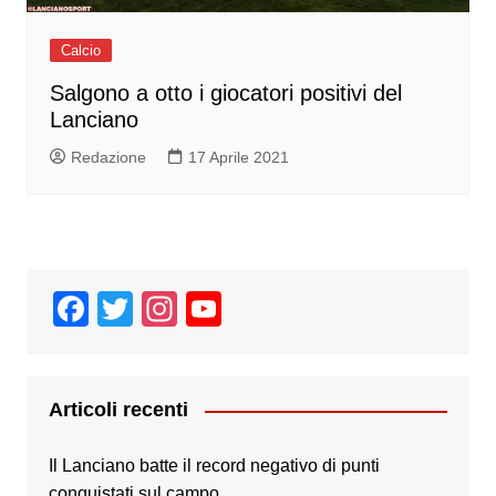
Calcio
Salgono a otto i giocatori positivi del
Lanciano
Redazione
17 Aprile 2021
F
T
In
Y
a
wi
st
o
c
tt
a
u
e
er
gr
T
Articoli recenti
b
a
u
Il Lanciano batte il record negativo di punti
o
m
b
conquistati sul campo