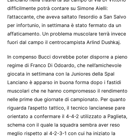
b
e
A
a
e
difficilmente potrà contare su Simone Aielli:
o
n
p
m
l’attaccante, che aveva saltato l’esordio a San Salvo
o
g
p
per infortunio, in settimana è stato fermato da un
k
er
affaticamento. Un problema muscolare terrà invece
fuori dal campo il centrocampista Arlind Dushkaj.
In compenso Bucci dovrebbe poter disporre a pieno
regime di Franco Di Odoardo, che nell’amichevole
giocata in settimana con la Juniores della Spal
Lanciano è apparso in buona forma dopo i fastidi
muscolari che ne hanno compromesso il rendimento
nelle prime due giornate di campionato. Per quanto
riguarda l’aspetto tattico, il tecnico lancianese pare
orientato a confermare il 4-4-2 utilizzato a Paglieta,
schema con il quale la squadra sembra aver reso
meglio rispetto al 4-2-3-1 con cui ha iniziato la