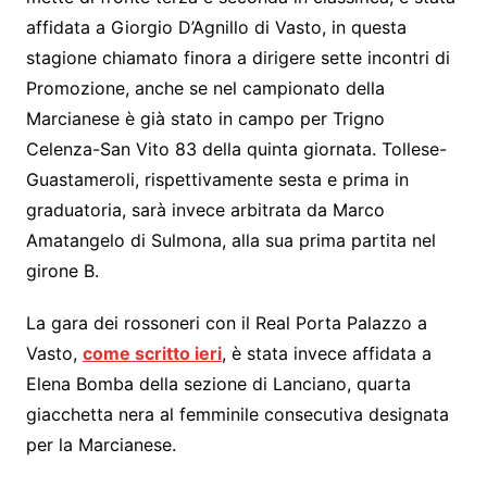
o
n
p
m
affidata a Giorgio D’Agnillo di Vasto, in questa
o
g
p
stagione chiamato finora a dirigere sette incontri di
k
er
Promozione, anche se nel campionato della
Marcianese è già stato in campo per Trigno
Celenza-San Vito 83 della quinta giornata. Tollese-
Guastameroli, rispettivamente sesta e prima in
graduatoria, sarà invece arbitrata da Marco
Amatangelo di Sulmona, alla sua prima partita nel
girone B.
La gara dei rossoneri con il Real Porta Palazzo a
Vasto,
come scritto ieri
, è stata invece affidata a
Elena Bomba della sezione di Lanciano, quarta
giacchetta nera al femminile consecutiva designata
per la Marcianese.