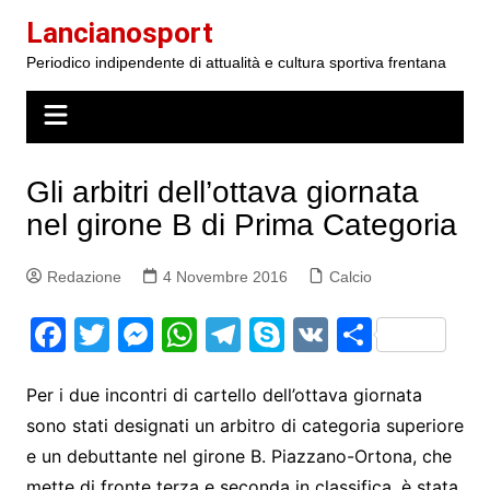
Salta
Lancianosport
al
Periodico indipendente di attualità e cultura sportiva frentana
contenuto
Gli arbitri dell’ottava giornata
nel girone B di Prima Categoria
Redazione
4 Novembre 2016
Calcio
F
T
M
W
T
S
V
S
a
w
e
h
el
k
K
h
c
itt
s
at
e
y
ar
Per i due incontri di cartello dell’ottava giornata
sono stati designati un arbitro di categoria superiore
e
er
s
s
gr
p
e
e un debuttante nel girone B. Piazzano-Ortona, che
b
e
A
a
e
mette di fronte terza e seconda in classifica, è stata