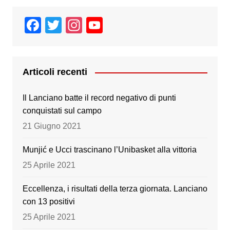
F
T
In
Y
a
wi
st
o
c
tt
a
u
e
er
gr
T
Articoli recenti
b
a
u
Il Lanciano batte il record negativo di punti
o
m
b
conquistati sul campo
o
e
21 Giugno 2021
k
Munjić e Ucci trascinano l’Unibasket alla vittoria
25 Aprile 2021
Eccellenza, i risultati della terza giornata. Lanciano
con 13 positivi
25 Aprile 2021