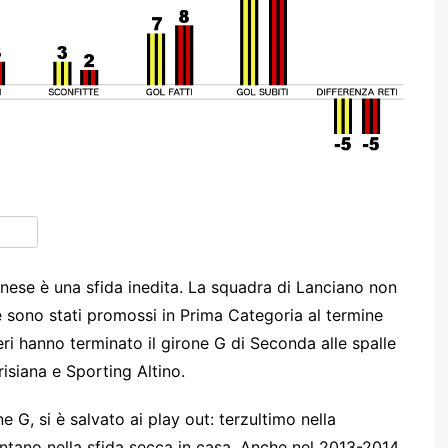
anese è una sfida inedita. La squadra di Lanciano non
e sono stati promossi in Prima Categoria al termine
eri hanno terminato il girone G di Seconda alle spalle
risiana e Sporting Altino.
 G, si è salvato ai play out: terzultimo nella
rentano nella sfida secca in casa. Anche nel 2013-2014