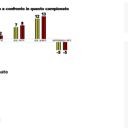
nato
1