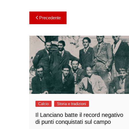
Navigazione
Precedente
articoli
Calcio
Storia e tradizioni
Il Lanciano batte il record negativo
di punti conquistati sul campo