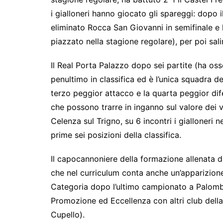
k
er
i gialloneri hanno giocato gli spareggi: dopo 
eliminato Rocca San Giovanni in semifinale e
piazzato nella stagione regolare), per poi sali
Il Real Porta Palazzo dopo sei partite (ha osse
penultimo in classifica ed è l’unica squadra de
terzo peggior attacco e la quarta peggior di
che possono trarre in inganno sul valore dei 
Celenza sul Trigno, su 6 incontri i gialloneri
prime sei posizioni della classifica.
Il capocannoniere della formazione allenata 
che nel curriculum conta anche un’apparizion
Categoria dopo l’ultimo campionato a Palomba
Promozione ed Eccellenza con altri club della
Cupello).