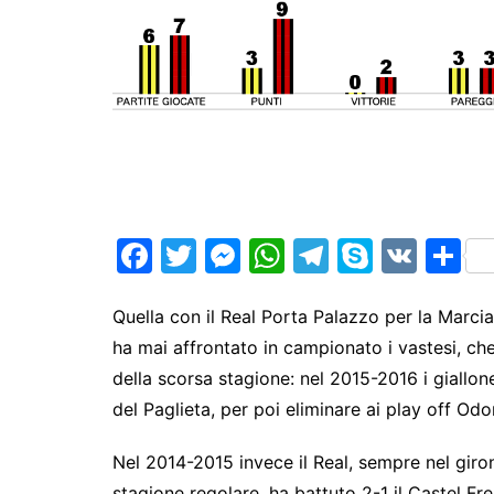
F
T
M
W
T
S
V
S
a
w
e
h
el
k
K
h
c
itt
s
at
e
y
ar
Quella con il Real Porta Palazzo per la Marci
ha mai affrontato in campionato i vastesi, ch
e
er
s
s
gr
p
e
della scorsa stagione: nel 2015-2016 i giallon
b
e
A
a
e
del Paglieta, per poi eliminare ai play off Odo
o
n
p
m
o
g
p
Nel 2014-2015 invece il Real, sempre nel girone
stagione regolare, ha battuto 2-1 il Castel F