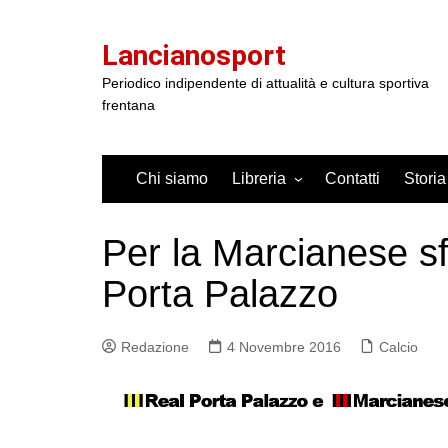
Salta
al
Lancianosport
contenuto
Periodico indipendente di attualità e cultura sportiva
frentana
Chi siamo
Libreria
Contatti
Storia
Per la Marcianese sfi
Porta Palazzo
Redazione
4 Novembre 2016
Calcio