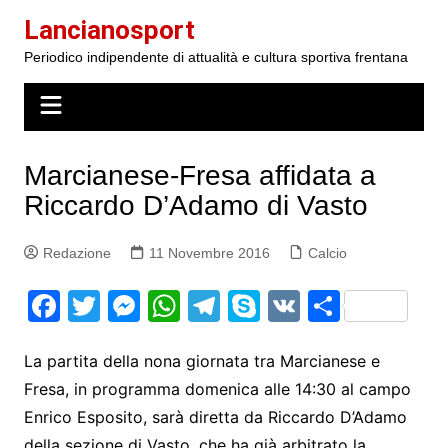
Salta
Lancianosport
al
Periodico indipendente di attualità e cultura sportiva frentana
contenuto
Marcianese-Fresa affidata a
Riccardo D’Adamo di Vasto
Redazione
11 Novembre 2016
Calcio
F
T
M
W
T
S
V
S
a
w
e
h
el
k
K
h
c
itt
s
at
e
y
ar
La partita della nona giornata tra Marcianese e
Fresa, in programma domenica alle 14:30 al campo
e
er
s
s
gr
p
e
Enrico Esposito, sarà diretta da Riccardo D’Adamo
b
e
A
a
e
della sezione di Vasto, che ha già arbitrato la