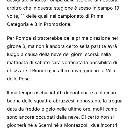
b
e
A
a
e
arbitro che in questa stagione è sceso in campo 19
o
n
p
m
volte, 11 delle quali nel campionato di Prima
o
g
p
Categoria e 3 in Promozione.
k
er
Per Pompa si tratterebbe della prima direzione nel
girone B, ma non è ancora certo se la partita avrà
luogo a causa della neve dei giorni scorsi: nella
mattinata di sabato sarà verificata la possibilità di
utilizzare il Biondi o, in alternativa, giocare a Villa
delle Rose.
Il maltempo rischia infatti di continuare a bloccare
buona delle squadre abruzzesi: nonostante la tregua
data da freddo e gelo nelle ultime ore, molti campi
sono ancora occupati dalla neve. Di certo non si
giocherà né a Scerni né a Montazzoli, due incontri