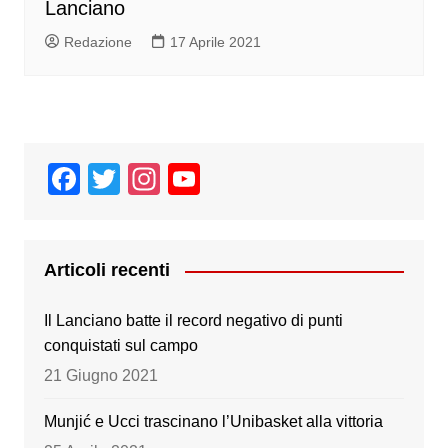
Lanciano
Redazione
17 Aprile 2021
F
T
In
Y
a
wi
st
o
c
tt
a
u
e
er
gr
T
Articoli recenti
b
a
u
Il Lanciano batte il record negativo di punti
o
m
b
conquistati sul campo
o
e
21 Giugno 2021
k
Munjić e Ucci trascinano l’Unibasket alla vittoria