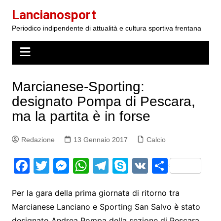
Salta
Lancianosport
al
Periodico indipendente di attualità e cultura sportiva frentana
contenuto
Marcianese-Sporting:
designato Pompa di Pescara,
ma la partita è in forse
Redazione
13 Gennaio 2017
Calcio
F
T
M
W
T
S
V
S
a
w
e
h
el
k
K
h
c
itt
s
at
e
y
ar
Per la gara della prima giornata di ritorno tra
Marcianese Lanciano e Sporting San Salvo è stato
e
er
s
s
gr
p
e
designato Andrea Pompa della sezione di Pescara,