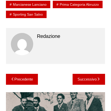
Marcianese Lanciano
Prima Categoria Abruzzo
Sporting San Salvo
Redazione
Navigazione
Precedente
Successivo
articoli