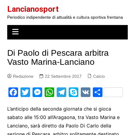
Salta
Lancianosport
al
Periodico indipendente di attualità e cultura sportiva frentana
contenuto
Di Paolo di Pescara arbitra
Vasto Marina-Lanciano
Redazione
22 Settembre 2017
Calcio
F
T
M
W
T
S
V
S
a
w
e
h
el
k
K
h
c
itt
s
at
e
y
ar
L’anticipo della seconda giornata che si gioca
sabato alle 15:00 all’Aragaona, tra Vasto Marina e
e
er
s
s
gr
p
e
Lanciano, sarà diretto da Paolo Di Carlo della
b
e
A
a
e
sezione di Pescara, arbitro solitamente destinato