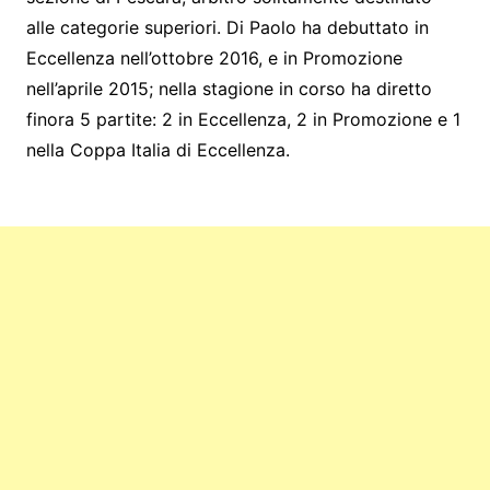
o
n
p
m
alle categorie superiori. Di Paolo ha debuttato in
o
g
p
Eccellenza nell’ottobre 2016, e in Promozione
k
er
nell’aprile 2015; nella stagione in corso ha diretto
finora 5 partite: 2 in Eccellenza, 2 in Promozione e 1
nella Coppa Italia di Eccellenza.