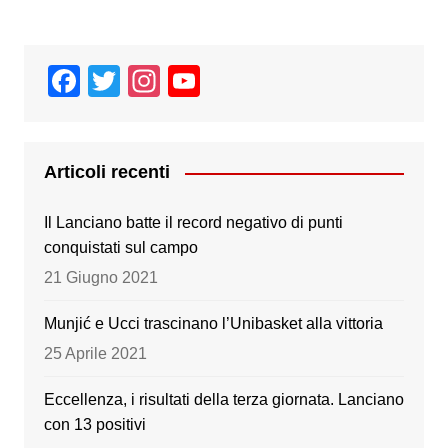
F
T
In
Y
a
wi
st
o
c
tt
a
u
e
er
gr
T
Articoli recenti
b
a
u
Il Lanciano batte il record negativo di punti
o
m
b
conquistati sul campo
o
e
21 Giugno 2021
k
Munjić e Ucci trascinano l’Unibasket alla vittoria
25 Aprile 2021
Eccellenza, i risultati della terza giornata. Lanciano
con 13 positivi