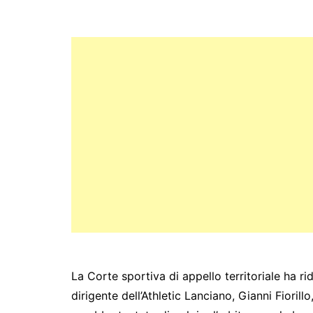
c
itt
s
at
e
y
ar
e
er
s
s
gr
p
e
b
e
A
a
e
o
n
p
m
o
g
p
k
er
La Corte sportiva di appello territoriale ha ri
dirigente dell’Athletic Lanciano, Gianni Fiorillo