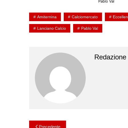
Pablo Val
Amiternina
Calciomercato
Eccelle
Lanciano Calcio
Pablo Val
Redazione
Navigazione
Precedente