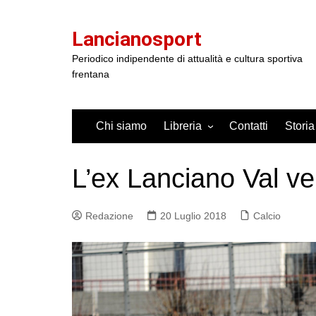
Salta
al
Lancianosport
contenuto
Periodico indipendente di attualità e cultura sportiva
frentana
Chi siamo
Libreria
Contatti
Storia
L’ex Lanciano Val ve
Redazione
20 Luglio 2018
Calcio