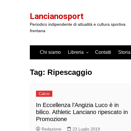
Salta
al
Lancianosport
contenuto
Periodico indipendente di attualità e cultura sportiva
frentana
Chi siamo
Libreria
Contatti
Storia
Tag:
Ripescaggio
Calcio
In Eccellenza l’Angizia Luco è in
bilico. Athletic Lanciano ripescato in
Promozione
Redazione
23 Luglio 2019