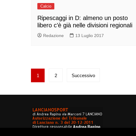
Calcio
Ripescaggi in D: almeno un posto
libero c’è già nelle divisioni regionali
Redazione
13 Luglio 2017
Paginazione
1
2
Successivo
degli
articoli