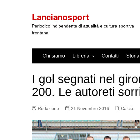
Salta
al
Lancianosport
contenuto
Periodico indipendente di attualità e cultura sportiva
frentana
Chi siamo
Libreria
Contatti
Storia
I gol segnati nel gi
200. Le autoreti sorr
Redazione
21 Novembre 2016
Calcio