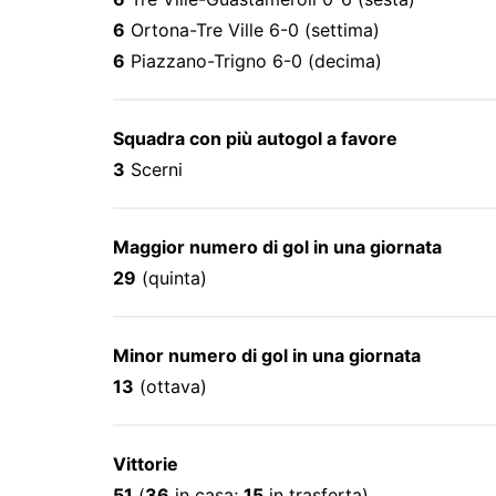
6
Ortona-Tre Ville 6-0 (settima)
6
Piazzano-Trigno 6-0 (decima)
Squadra con più autogol a favore
3
Scerni
Maggior numero di gol in una giornata
29
(quinta)
Minor numero di gol in una giornata
13
(ottava)
Vittorie
51
(
36
in casa;
15
in trasferta)