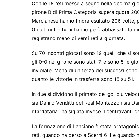
c
itt
s
at
e
y
ar
Con le 18 reti messe a segno nella decima gio
girone B di Prima Categoria supera quota 200
e
er
s
s
gr
p
e
Marcianese hanno finora esultato 206 volte, p
b
e
A
a
e
Gli ultimi tre turni hanno però abbassato la m
o
n
p
m
registrano meno di venti reti a giornata.
o
g
p
k
er
Su 70 incontri giocati sono 19 quelli che si s
gli 0-0 nel girone sono stati 7, e sono 5 le gio
inviolate. Meno di un terzo dei successi sono 
quanto le vittorie in trasferta sono 15 su 51.
In due si dividono il primato del gol più vel
sia Danilo Venditti del Real Montazzoli sia Da
ritardataria l’ha siglata invece il centravanti
La formazione di Lanciano è stata protagonist
reti, quando ha perso a Scerni 6-1 e quando h