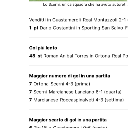
Lo Scerni, unica squadra che ha avuto autoreti 
Venditti in Guastameroli-Real Montazzoli 2-1 
1’ pt
Dario Costantini in Sporting San Salvo-F
Gol più lento
48’ st
Roman Aníbal Torres in Ortona-Real Po
Maggior numero di gol in una partita
7
Ortona-Scerni 4-3 (prima)
7
Scerni-Marcianese Lanciano 6-1 (quarta)
7
Marcianese-Roccaspinalveti 4-3 (settima)
Maggior scarto di gol in una partita
6
Tre Ville-Guastameroli 0-6 (sesta)