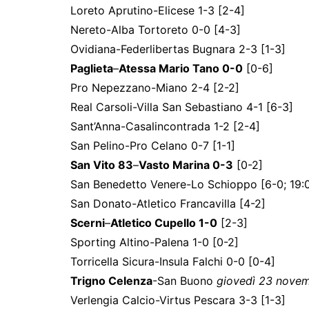
Loreto Aprutino-Elicese 1-3 [2-4]
Nereto-Alba Tortoreto 0-0 [4-3]
Ovidiana-Federlibertas Bugnara 2-3 [1-3]
Paglieta
–
Atessa Mario Tano 0-0
[0-6]
Pro Nepezzano-Miano 2-4 [2-2]
Real Carsoli-Villa San Sebastiano 4-1 [6-3]
Sant’Anna-Casalincontrada 1-2 [2-4]
San Pelino-Pro Celano 0-7 [1-1]
San Vito 83
–
Vasto Marina 0-3
[0-2]
San Benedetto Venere-Lo Schioppo [6-0; 19:
San Donato-Atletico Francavilla [4-2]
Scerni
–
Atletico Cupello 1-0
[2-3]
Sporting Altino-Palena 1-0 [0-2]
Torricella Sicura-Insula Falchi 0-0 [0-4]
Trigno Celenza
-San Buono
giovedì 23 novem
Verlengia Calcio-Virtus Pescara 3-3 [1-3]