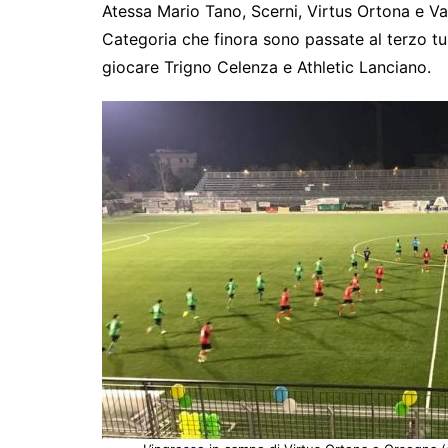
c
itt
s
at
e
y
ar
Atessa Mario Tano, Scerni, Virtus Ortona e Va
Categoria che finora sono passate al terzo 
e
er
s
s
gr
p
e
giocare Trigno Celenza e Athletic Lanciano.
b
e
A
a
e
o
n
p
m
o
g
p
k
er