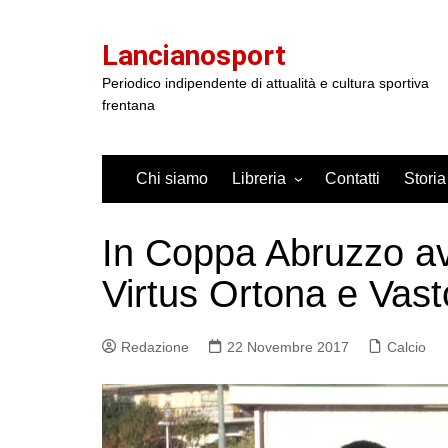
Salta
al
Lancianosport
contenuto
Periodico indipendente di attualità e cultura sportiva
frentana
Chi siamo
Libreria
Contatti
Storia
In Coppa Abruzzo av
Virtus Ortona e Vas
Redazione
22 Novembre 2017
Calcio