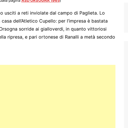
dalla pagina
ASD ORSOGNA 1965
)
o usciti a reti inviolate dal campo di Paglieta. Lo
n casa dell’Atletico Cupello: per l’impresa è bastata
Orsogna sorride ai gialloverdi, in quanto vittoriosi
ella ripresa, e pari ortonese di Ranalli a metà secondo